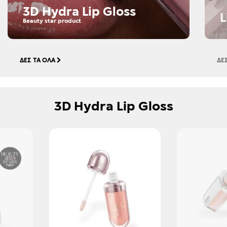
3D Hydra Lip Gloss
L
Beauty star product
ΔΕΣ ΤΑ ΌΛΑ
ΔΕ
3D Hydra Lip Gloss