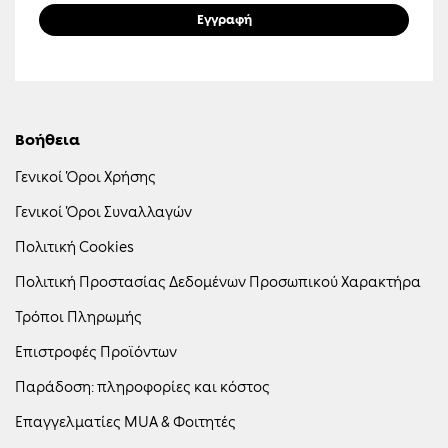
μέσων ηλεκτρονικής επικοινωνίας. Η επικοινωνία αυτή μπορεί να
Εγγραφή
αφορά προϊόντα, υπηρεσίες, εκδηλώσεις, προσφορές,
προωθητικές ενέργειες, καθώς και προσωποποιημένο
περιεχόμενο και διαφήμιση μέσω ιστοσελίδων και μέσων
κοινωνικής δικτύωσης. Γνωρίζω ότι μπορώ να ανακαλέσω τη
συγκατάθεσή μου οποιαδήποτε στιγμή, χωρίς κόστος, επιλέγοντας
τον σύνδεσμο «Unsubscribe» που περιλαμβάνεται σε κάθε σχετικό
μήνυμα ή επικοινωνώντας με την Εταιρεία.
Βοήθεια
Γενικοί Όροι Χρήσης
Γενικοί Όροι Συναλλαγών
Πολιτική Cookies
Πολιτική Προστασίας Δεδομένων Προσωπικού Χαρακτήρα
Τρόποι Πληρωμής
Επιστροφές Προϊόντων
Παράδοση: πληροφορίες και κόστος
Επαγγελματίες MUA & Φοιτητές