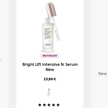
BESTSELLER
BESTSELLER
r
Bright Lift Intensive N. Serum
New
New 
23,99 €
Βαθμολογία: