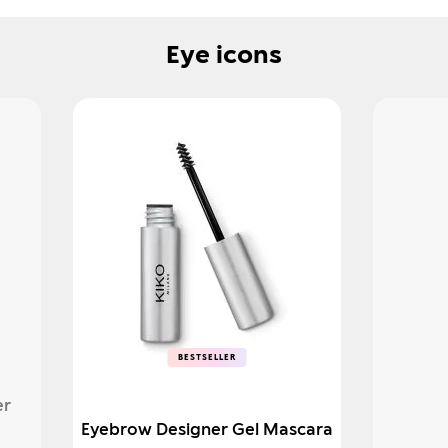
Eye icons
BESTSELLER
BESTSELLER
er
Eyebrow Designer Gel Mascara