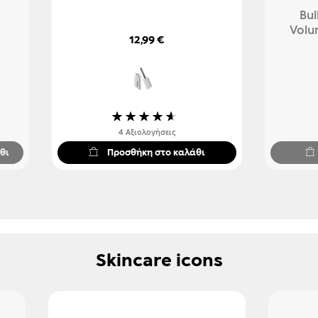
Bui
Volum
12,99 €
Βαθμολογία:
90%
4
Αξιολογήσεις
θι
Προσθήκη στο καλάθι
Skincare icons