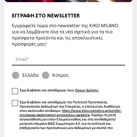
ΕΓΓΡΑΦΉ ΣΤΟ NEWSLETTER
Εγγραφείτε τώρα στο newsletter της KIKO MILANO
για να λαμβάνετε όλα τα νέα σχετικά για τα πιο
πρόσφατα προϊόντα και τις αποκλειστικές
προσφορές μας!
Email*
Ελλάδα
Κύπρος
Έχω διαβάσει και αποδέχομαι τους
Όρους Χρήσης.
Έχω διαβάσει και αποδέχομαι την Πολιτική Προστασίας
Προσωπικών Δεδομένων της Εταιρείας, η οποία είναι διαθέσιμη
στον ακόλουθο σύνδεσμο:
https://www.kikocosmetics.gr/politiki-
prostasias-dedomenon-prosopikou-xaraktira
. Παρέχω τη ρητή
συγκατάθεσή μου στην Εταιρεία καθώς και στη συνδεδεμένη/
μητρική εταιρεία ΦΑΙΣ Συμμετοχών Α.Ε. για τη συλλογή και
επεξεργασία των προσωπικών μου δεδομένων με σκοπό την
αποστολή ενημερωτικών μηνυμάτων μέσω ηλεκτρονικού
ταχυδρομείου (email), γραπτών μηνυμάτων (SMS), καθώς και άλλων