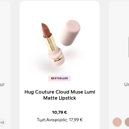
BESTSELLER
BESTSELLER
ur
Un
Hug Couture Cloud Muse Lumi
Matte Lipstick
10,79 €
Τιμή Αναφοράς:
17,99 €
+2