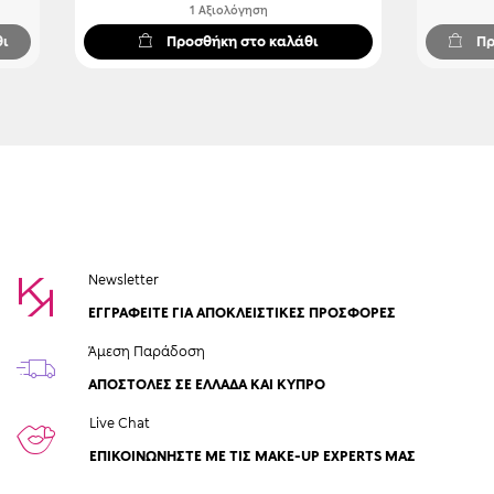
100%
1
Αξιολόγηση
θι
Προσθήκη στο καλάθι
Πρ
Newsletter
ΕΓΓΡΑΦΕΙΤΕ ΓΙΑ ΑΠΟΚΛΕΙΣΤΙΚΕΣ ΠΡΟΣΦΟΡΕΣ
Άμεση Παράδοση
ΑΠΟΣΤΟΛΈΣ ΣΕ ΕΛΛΆΔΑ ΚΑΙ ΚΎΠΡΟ
Live Chat
ΕΠΙΚΟΙΝΩΝΉΣΤΕ ΜΕ ΤΙΣ MAKE-UP EXPERTS ΜΑΣ