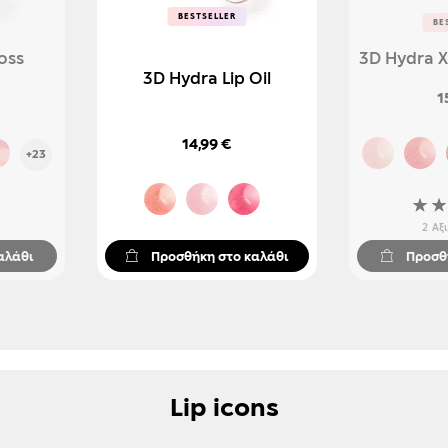
BESTSELLER
BESTSELLER
BE
BE
oss
3D Hydra X
3D Hydra Lip Oil
1
14,99 €
+23
Βαθμ
80%
2
Αξ
αλάθι
Προσθήκη στο καλάθι
Προσθ
Lip icons